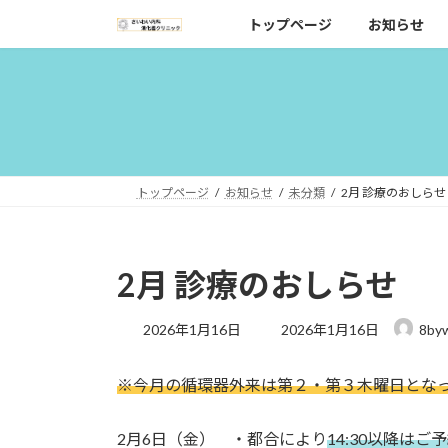
コ
ナ
トップページ
お知らせ
ン
ビ
テ
ゲ
ン
ー
ツ
シ
へ
ョ
ス
ン
キ
に
トップページ
お知らせ
未分類
2月 診療のおしらせ
ッ
移
プ
動
2月 診療のおしらせ
最
2026年1月16日
2026年1月16日
8by
終
更
※今月の循環器外来は第２・第３木曜日とな
新
日
時
2月6日（金） ・都合により
14:30以降はご
: