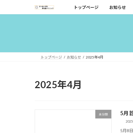
コ
ナ
トップページ
お知らせ
ン
ビ
テ
ゲ
ン
ー
ツ
シ
へ
ョ
ス
ン
キ
に
トップページ
お知らせ
2025年4月
ッ
移
プ
動
2025年4月
5月
未分類
202
5月8