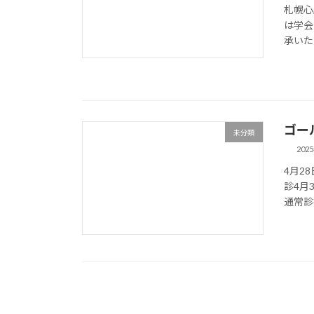
札幌心
は学会
承いただ
ゴー
未分類
202
4月28
診4月3
通常診療