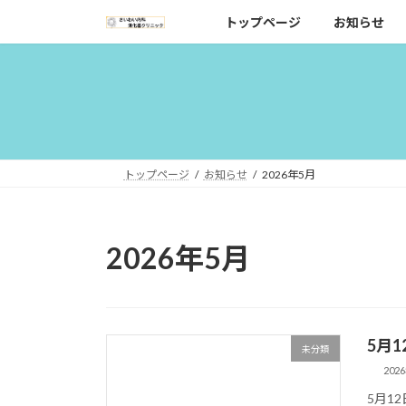
コ
ナ
トップページ
お知らせ
ン
ビ
テ
ゲ
ン
ー
ツ
シ
へ
ョ
ス
ン
キ
に
トップページ
お知らせ
2026年5月
ッ
移
プ
動
2026年5月
5月
未分類
202
5月1