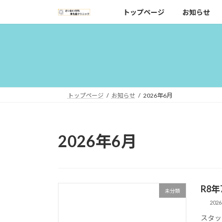
コ
ナ
トップページ
お知らせ
ン
ビ
テ
ゲ
ン
ー
ツ
シ
へ
ョ
ス
ン
キ
に
トップページ
お知らせ
2026年6月
ッ
移
プ
動
2026年6月
R8
未分類
202
スタッ