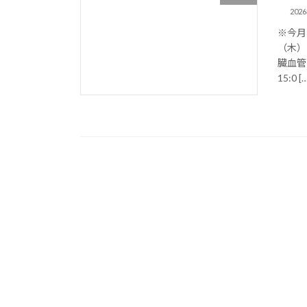
202
※今月
（木）
臓血
15:0 […