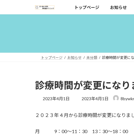
コ
ナ
トップページ
お知らせ
ン
ビ
テ
ゲ
ン
ー
ツ
シ
へ
ョ
ス
ン
キ
に
トップページ
お知らせ
未分類
診療時間が変更に
ッ
移
プ
動
診療時間が変更になり
最
2023年4月1日
2023年4月1日
8bywk
終
更
２０２３年４月から診療時間が変更になりま
新
日
時
月 9：00〜11：30 13：30〜18：00
: