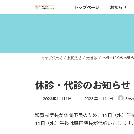
コ
ナ
トップページ
お知らせ
ン
ビ
テ
ゲ
ン
ー
ツ
シ
へ
ョ
ス
ン
キ
に
トップページ
お知らせ
未分類
休診・代診のお知
ッ
移
プ
動
休診・代診のお知らせ
最
2023年1月11日
2023年1月11日
8by
終
更
和賀副院長が体調不良のため、11日（水）午
新
日
11日（水）午後は藤田院長が代診いたします
時
: