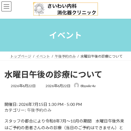
コ
ナ
ン
ビ
テ
ゲ
ン
ー
ツ
シ
へ
ョ
イベント
ス
ン
キ
に
ッ
移
プ
動
トップページ
イベント
午後予約のみ
水曜日午後の診療について
水曜日午後の診療について
最
2026年6月22日
2026年6月22日
8bywkr4v
終
更
新
開催日: 2026年7月15日 1:30 PM - 5:00 PM
日
カテゴリー:
午後予約のみ
時
:
スタッフの都合により令和8年7月〜10月の期間 水曜日午後外来
はご予約の患者さんのみの診療（当日のご予約はできません）と