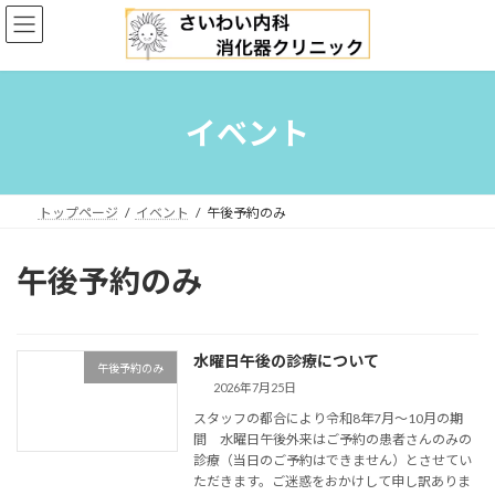
コ
ナ
ン
ビ
テ
ゲ
ン
ー
ツ
シ
へ
ョ
イベント
ス
ン
キ
に
ッ
移
プ
動
トップページ
イベント
午後予約のみ
午後予約のみ
水曜日午後の診療について
午後予約のみ
2026年7月25日
スタッフの都合により令和8年7月〜10月の期
間 水曜日午後外来はご予約の患者さんのみの
診療（当日のご予約はできません）とさせてい
ただきます。ご迷惑をおかけして申し訳ありま