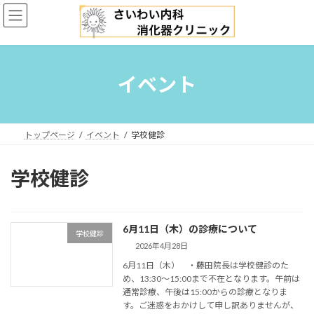
コ
ナ
ン
ビ
テ
ゲ
ン
ー
ツ
シ
へ
ョ
イベント
ス
ン
キ
に
ッ
移
プ
動
トップページ
イベント
学校健診
学校健診
6月11日（木）の診療について
学校健診
2026年4月28日
6月11日（木） ・藤田院長は学校健診のた
め、13:30〜15:00まで不在となります。午前は
通常診療、午後は15:00からの診療となりま
す。ご迷惑をおかけして申し訳ありませんが、