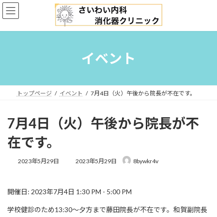
コ
ナ
ン
ビ
テ
ゲ
ン
ー
ツ
シ
へ
ョ
イベント
ス
ン
キ
に
ッ
移
プ
動
トップページ
イベント
7月4日（火）午後から院長が不在です。
7月4日（火）午後から院長が不
在です。
最
2023年5月29日
2023年5月29日
8bywkr4v
終
更
新
開催日: 2023年7月4日 1:30 PM - 5:00 PM
日
時
学校健診のため13:30〜夕方まで藤田院長が不在です。和賀副院長
: