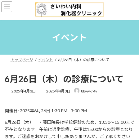
コ
ナ
ン
ビ
テ
ゲ
ン
ー
ツ
シ
へ
ョ
イベント
ス
ン
キ
に
ッ
移
プ
動
トップページ
イベント
6月26日（木）の診療について
6月26日（木）の診療について
最
2025年4月3日
2025年4月3日
8bywkr4v
終
更
新
開催日: 2025年6月26日 1:30 PM - 3:00 PM
日
時
6月26日（木） ・藤田院長は学校健診のため、13:30〜15:00まで
:
不在となります。午前は通常診療、午後は15:00からの診療となり
ます。ご迷惑をおかけして申し訳ありませんが、ご了承ください