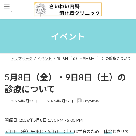
コ
ナ
ン
ビ
テ
ゲ
ン
ー
ツ
シ
へ
ョ
イベント
ス
ン
キ
に
ッ
移
プ
動
トップページ
イベント
5月8日（金）・9日8日（土）の診療について
5月8日（金）・9日8日（土）の
診療について
最
2026年2月27日
2026年2月27日
8bywkr4v
終
更
新
開催日: 2026年5月8日 1:30 PM - 5:00 PM
日
時
5月8日（金）午後と・5月9日（土）
は学会のため、
休診
とさせて
: