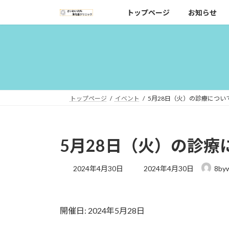
コ
ナ
トップページ
お知らせ
ン
ビ
テ
ゲ
ン
ー
ツ
シ
へ
ョ
ス
ン
キ
に
トップページ
イベント
5月28日（火）の診療につい
ッ
移
プ
動
5月28日（火）の診療
最
2024年4月30日
2024年4月30日
8by
終
更
新
日
開催日: 2024年5月28日
時
: