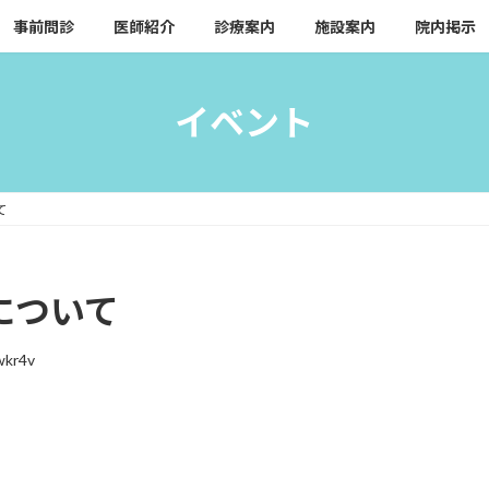
事前問診
医師紹介
診療案内
施設案内
院内掲示
イベント
て
について
wkr4v