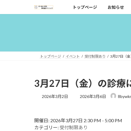
コ
ナ
トップページ
お知らせ
ン
ビ
テ
ゲ
ン
ー
ツ
シ
へ
ョ
ス
ン
キ
に
トップページ
イベント
受付制限あり
3月27日（
ッ
移
プ
動
3月27日（金）の診療
最
2026年3月2日
2026年3月6日
8bywk
終
更
新
日
開催日: 2026年3月27日 2:30 PM - 5:00 PM
時
カテゴリー:
受付制限あり
: