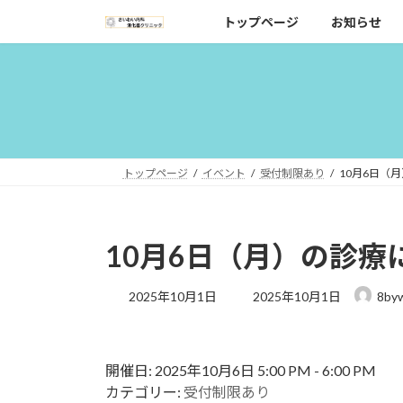
コ
ナ
トップページ
お知らせ
ン
ビ
テ
ゲ
ン
ー
ツ
シ
へ
ョ
ス
ン
キ
に
トップページ
イベント
受付制限あり
10月6日（
ッ
移
プ
動
10月6日（月）の診療
最
2025年10月1日
2025年10月1日
8by
終
更
新
日
開催日: 2025年10月6日 5:00 PM - 6:00 PM
時
カテゴリー:
受付制限あり
: