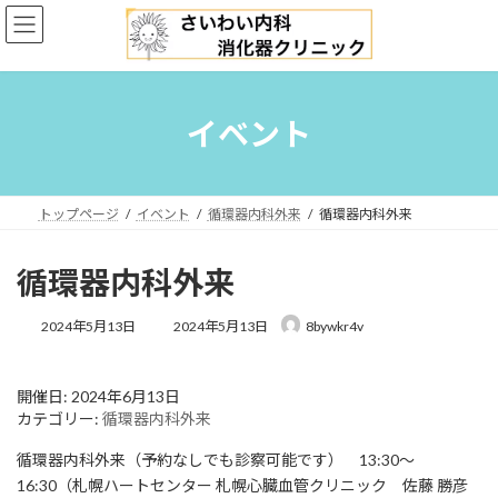
コ
ナ
ン
ビ
テ
ゲ
ン
ー
ツ
シ
へ
ョ
イベント
ス
ン
キ
に
ッ
移
プ
動
トップページ
イベント
循環器内科外来
循環器内科外来
循環器内科外来
最
2024年5月13日
2024年5月13日
8bywkr4v
終
更
新
開催日: 2024年6月13日
日
カテゴリー:
循環器内科外来
時
:
循環器内科外来（予約なしでも診察可能です） 13:30〜
16:30（札幌ハートセンター 札幌心臓血管クリニック 佐藤 勝彦