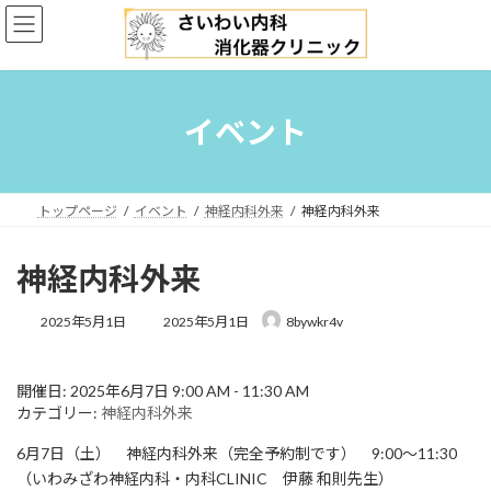
コ
ナ
ン
ビ
テ
ゲ
ン
ー
ツ
シ
へ
ョ
イベント
ス
ン
キ
に
ッ
移
プ
動
トップページ
イベント
神経内科外来
神経内科外来
神経内科外来
最
2025年5月1日
2025年5月1日
8bywkr4v
終
更
新
開催日: 2025年6月7日 9:00 AM - 11:30 AM
日
カテゴリー:
神経内科外来
時
:
6月7日（土） 神経内科外来（完全予約制です） 9:00〜11:30
（いわみざわ神経内科・内科CLINIC 伊藤 和則先生）