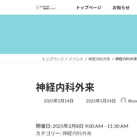
コ
ナ
トップページ
お知らせ
ン
ビ
テ
ゲ
ン
ー
ツ
シ
へ
ョ
ス
ン
キ
に
トップページ
イベント
神経内科外来
神経内科外
ッ
移
プ
動
神経内科外来
最
2025年1月14日
2025年1月14日
8by
終
更
新
日
開催日: 2025年2月8日 9:00 AM - 11:30 AM
時
カテゴリー:
神経内科外来
: