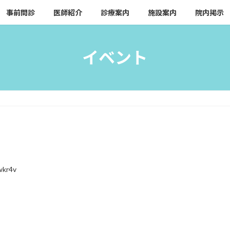
事前問診
医師紹介
診療案内
施設案内
院内掲示
イベント
来
wkr4v