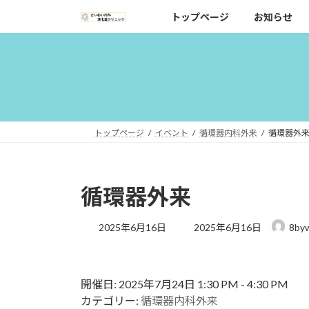
コ
ナ
トップページ
お知らせ
ン
ビ
テ
ゲ
ン
ー
ツ
シ
へ
ョ
ス
ン
キ
に
トップページ
イベント
循環器内科外来
循環器外
ッ
移
プ
動
循環器外来
最
2025年6月16日
2025年6月16日
8by
終
更
新
日
開催日: 2025年7月24日 1:30 PM - 4:30 PM
時
カテゴリー:
循環器内科外来
: