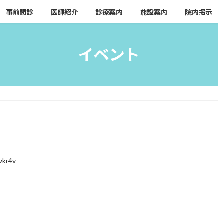
事前問診
医師紹介
診療案内
施設案内
院内掲示
イベント
来
wkr4v