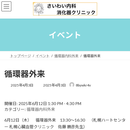
コ
ナ
ン
ビ
テ
ゲ
ン
ー
ツ
シ
へ
ョ
イベント
ス
ン
キ
に
ッ
移
プ
動
トップページ
イベント
循環器内科外来
循環器外来
循環器外来
最
2025年4月3日
2025年4月3日
8bywkr4v
終
更
新
開催日: 2025年6月12日 1:30 PM - 4:30 PM
日
カテゴリー:
循環器内科外来
時
:
6月12日（木） 循環器外来 13:30〜16:30 （札幌ハートセンタ
ー 札幌心臓血管クリニック 佐藤 勝彦先生）