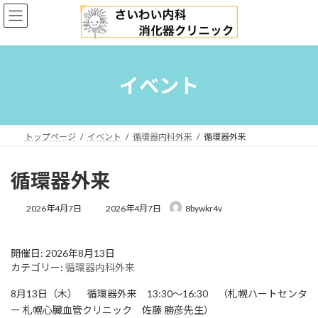
コ
ナ
ン
ビ
テ
ゲ
ン
ー
ツ
シ
へ
ョ
イベント
ス
ン
キ
に
ッ
移
プ
動
トップページ
イベント
循環器内科外来
循環器外来
循環器外来
最
2026年4月7日
2026年4月7日
8bywkr4v
終
更
新
開催日: 2026年8月13日
日
カテゴリー:
循環器内科外来
時
:
8月13日（木） 循環器外来 13:30〜16:30 （札幌ハートセンタ
ー 札幌心臓血管クリニック 佐藤 勝彦先生）