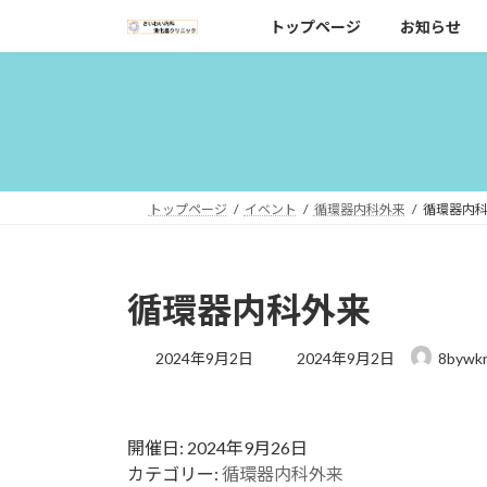
コ
ナ
トップページ
お知らせ
ン
ビ
テ
ゲ
ン
ー
ツ
シ
へ
ョ
ス
ン
キ
に
トップページ
イベント
循環器内科外来
循環器内
ッ
移
プ
動
循環器内科外来
最
2024年9月2日
2024年9月2日
8bywk
終
更
新
日
開催日: 2024年9月26日
時
カテゴリー:
循環器内科外来
: