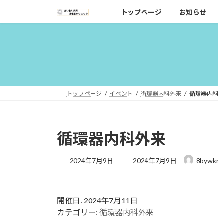
コ
ナ
トップページ
お知らせ
ン
ビ
テ
ゲ
ン
ー
ツ
シ
へ
ョ
ス
ン
キ
に
トップページ
イベント
循環器内科外来
循環器内
ッ
移
プ
動
循環器内科外来
最
2024年7月9日
2024年7月9日
8bywk
終
更
新
日
開催日: 2024年7月11日
時
カテゴリー:
循環器内科外来
: