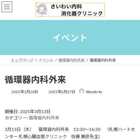
コ
ナ
ン
ビ
テ
ゲ
ン
ー
ツ
シ
へ
ョ
イベント
ス
ン
キ
に
ッ
移
プ
動
トップページ
イベント
循環器内科外来
循環器内科外来
循環器内科外来
最
2025年1月20日
2025年2月27日
8bywkr4v
終
更
新
開催日: 2025年3月13日
日
カテゴリー:
循環器内科外来
時
:
3月13日（木） 循環器内科外来 13:30〜16:30 （札幌ハートセ
ンター 札幌心臓血管クリニック 佐藤 勝彦先生）