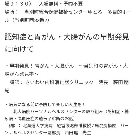
場９：３０） 入場無料・予約不要
場所： 当別町総合保健福祉センターゆとろ 多目的ホー
ル（当別町西32番2）
認知症と胃がん・大腸がんの早期発見
に向けて
・早期発見！ 胃がん・大腸がん 〜当別町の胃がん・大
腸がん発見率〜
講師： さいわい内科消化器クリニック 院長 藤田 朋
紀
・病気になる前に予防して楽しい人生を！
北大病院パーソナルヘルスセンターの取り組み（認知症・糖
尿病・高血圧症の遺伝子診断のお話）
講師： 北海道大学病院 経営戦略部准教授 / 病院長補佐 パー
ソナルヘルスセンター副部長 西田 睦 先生