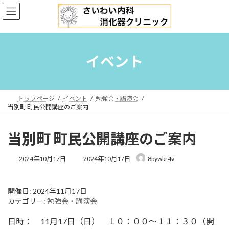
コ
ナ
ン
ビ
テ
ゲ
ン
ー
ツ
シ
へ
ョ
イベント
ス
ン
キ
に
ッ
移
プ
動
トップページ
イベント
勉強会・講演会
当別町 町民公開講座のご案内
当別町 町民公開講座のご案内
最
2024年10月17日
2024年10月17日
8bywkr4v
終
更
新
開催日: 2024年11月17日
日
カテゴリー:
勉強会・講演会
時
:
日時： 11月17日（日） １０：００〜１１：３０（開