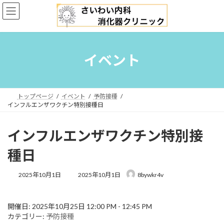
コ
ナ
ン
ビ
テ
ゲ
ン
ー
ツ
シ
へ
ョ
イベント
ス
ン
キ
に
ッ
移
プ
動
トップページ
イベント
予防接種
インフルエンザワクチン特別接種日
インフルエンザワクチン特別接
種日
最
2025年10月1日
2025年10月1日
8bywkr4v
終
更
新
開催日: 2025年10月25日 12:00 PM - 12:45 PM
日
カテゴリー:
予防接種
時