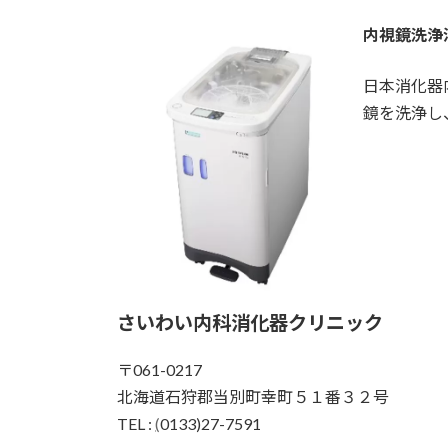
内視鏡洗浄消毒
日本消化器
鏡を洗浄し
さいわい内科消化器クリニック
〒061-0217
北海道石狩郡当別町幸町５１番３２号
TEL :
(
0133)27-7591