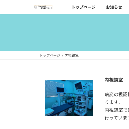
コ
ナ
トップページ
お知らせ
ン
ビ
テ
ゲ
ン
ー
ツ
シ
へ
ョ
ス
ン
キ
に
トップページ
内視鏡室
ッ
移
プ
動
内視鏡室
病変の視認
ります。
内視鏡室で
行っていま