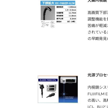
大腸内視鏡
高画質下部消化
調整機能を
苦痛が軽減
されている
の早期発見
光源プロセ
内視鏡シス
FUJIFI
の高い、高
LCI、B