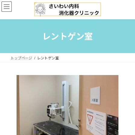
コ
ナ
ン
ビ
テ
ゲ
ン
ー
ツ
シ
へ
ョ
レントゲン室
ス
ン
キ
に
ッ
移
プ
動
トップページ
レントゲン室